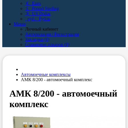
€
Euro
£
Pound Sterling
$
US Dollar
руб.
Рубль
Меню
Личный кабинет
Авторизация / Регистрация
Закладки (0)
Сравнение товаров (0)
Автомоечные комплексы
АМК 8/200 - автомоечный комплекс
АМК 8/200 - автомоечный
комплекс