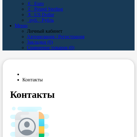
€
Euro
£
Pound Sterling
$
US Dollar
руб.
Рубль
Меню
Личный кабинет
Авторизация / Регистрация
Закладки (0)
Сравнение товаров (0)
Контакты
Контакты