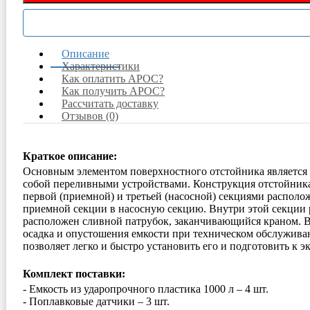
Описание
Характеристики
Как оплатить АРОС?
Как получить АРОС?
Рассчитать доставку
Отзывов (0)
Краткое описание:
Основным элементом поверхностного отстойника является б
собой переливными устройствами. Конструкция отстойника
первой (приемной) и третьей (насосной) секциями располож
приемной секции в насосную секцию. Внутри этой секции 
расположен сливной патрубок, заканчивающийся краном. В
осадка и опустошения емкости при техническом обслужива
позволяет легко и быстро установить его и подготовить к э
Комплект поставки:
- Емкость из ударопрочного пластика 1000 л – 4 шт.
- Поплавковые датчики – 3 шт.