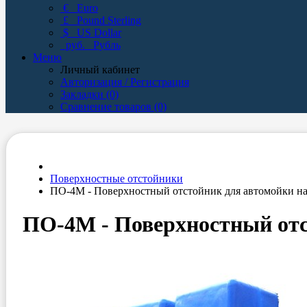
€
Euro
£
Pound Sterling
$
US Dollar
руб.
Рубль
Меню
Личный кабинет
Авторизация / Регистрация
Закладки (0)
Сравнение товаров (0)
Поверхностные отстойники
ПО-4M - Поверхностный отстойник для автомойки на
ПО-4M - Поверхностный отс